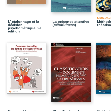
LIBRE ACC
L' étalonnage et la
La présence attentive
Méthodo
décision
(
mindfulness
)
théorisa
psychométrique, 2e
édition