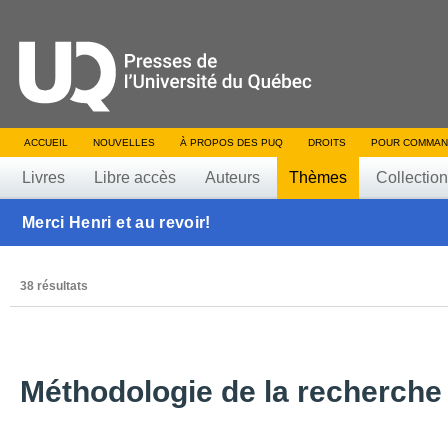
ACCUEIL
NOUVELLES
À PROPOS DES PUQ
DROITS
POUR COMMAN
Livres
Libre accès
Auteurs
Thèmes
Collectio
Merci Henri et au revoir!
38 résultats
Méthodologie de la recherche 