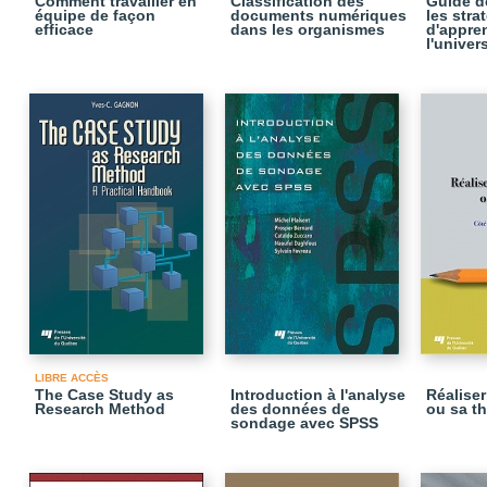
Comment travailler en
Classification des
Guide de
équipe de façon
documents numériques
les stra
efficace
dans les organismes
d'appre
l'univer
LIBRE ACCÈS
The Case Study as
Introduction à l'analyse
Réalise
Research Method
des données de
ou sa t
sondage avec SPSS