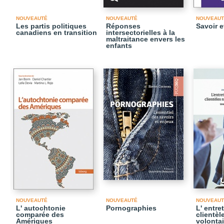
NOUVEAUTÉ
NOUVEAUTÉ
NOUVEAUT
Les partis politiques
Réponses
Savoir e
canadiens en transition
intersectorielles à la
maltraitance envers les
enfants
NOUVEAUTÉ
NOUVEAUTÉ
NOUVEAUT
L' autochtonie
Pornographies
L' entre
comparée des
clientèl
Amériques
volontai