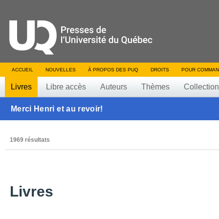
ACCUEIL
NOUVELLES
À PROPOS DES PUQ
DROITS
POUR COMMAN
Livres
Libre accès
Auteurs
Thèmes
Collectio
Merci Henri et au revoir!
1969 résultats
Livres