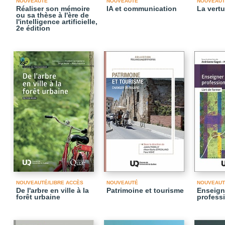
NOUVEAUTÉ
NOUVEAUTÉ
NOUVEAUT
Réaliser son mémoire
IA et communication
La vertu
ou sa thèse à l'ère de
l'intelligence artificielle,
2e édition
NOUVEAUTÉ/LIBRE ACCÈS
NOUVEAUTÉ
NOUVEAUT
De l'arbre en ville à la
Patrimoine et tourisme
Enseign
forêt urbaine
profess