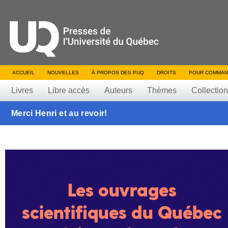
ACCUEIL
NOUVELLES
À PROPOS DES PUQ
DROITS
POUR COMMAN
Livres
Libre accès
Auteurs
Thèmes
Collectio
Merci Henri et au revoir!