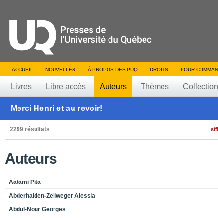
ACCUEIL
NOUVELLES
À PROPOS DES PUQ
DROITS
POUR COMMAN
Livres
Libre accès
Auteurs
Thèmes
Collectio
Merci Henri et au revoir!
2299 résultats
aff
Auteurs
Aatami Pita
Abderhalden-Zellweger Alessia
Abdul-Nour Georges