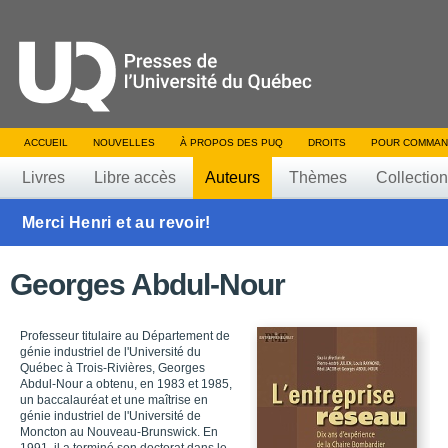
ACCUEIL
NOUVELLES
À PROPOS DES PUQ
DROITS
POUR COMMAN
Livres
Libre accès
Auteurs
Thèmes
Collectio
Merci Henri et au revoir!
Georges Abdul-Nour
Professeur titulaire au Département de
génie industriel de l'Université du
Québec à Trois-Rivières, Georges
Abdul-Nour a obtenu, en 1983 et 1985,
un baccalauréat et une maîtrise en
génie industriel de l'Université de
Moncton au Nouveau-Brunswick. En