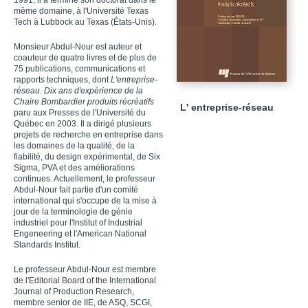
1991, il a terminé son doctorat dans le
même domaine, à l'Université Texas
Tech à Lubbock au Texas (États-Unis).
Monsieur Abdul-Nour est auteur et
coauteur de quatre livres et de plus de
75 publications, communications et
rapports techniques, dont
L'entreprise-
réseau. Dix ans d'expérience de la
Chaire Bombardier produits récréatifs
L' entreprise-réseau
paru aux Presses de l'Université du
Québec en 2003. Il a dirigé plusieurs
projets de recherche en entreprise dans
les domaines de la qualité, de la
fiabilité, du design expérimental, de Six
Sigma, PVA et des améliorations
continues. Actuellement, le professeur
Abdul-Nour fait partie d'un comité
international qui s'occupe de la mise à
jour de la terminologie de génie
industriel pour l'Institut of Industrial
Engeneering et l'American National
Standards Institut.
Le professeur Abdul-Nour est membre
de l'Editorial Board of the International
Journal of Production Research,
membre senior de IIE, de ASQ, SCGI,