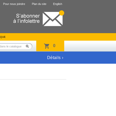
Pour nous joindre
Plan du site
English
IQUE
0
Détails ›