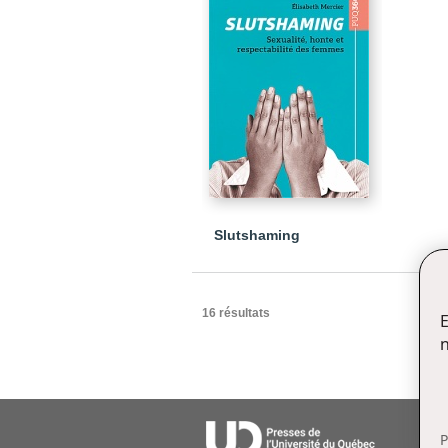
Slutshaming
16 résultats
E
n
P