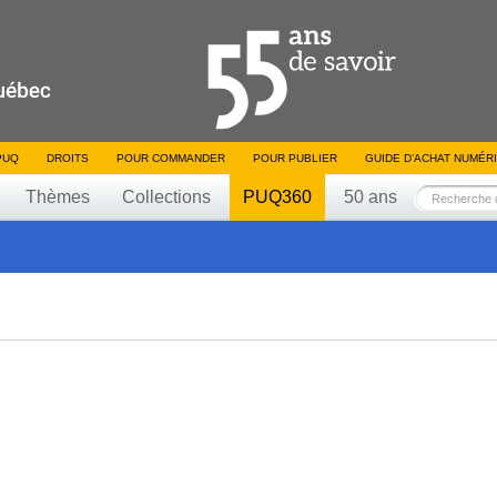
PUQ
DROITS
POUR COMMANDER
POUR PUBLIER
GUIDE D’ACHAT NUMÉR
Thèmes
Collections
PUQ360
50 ans