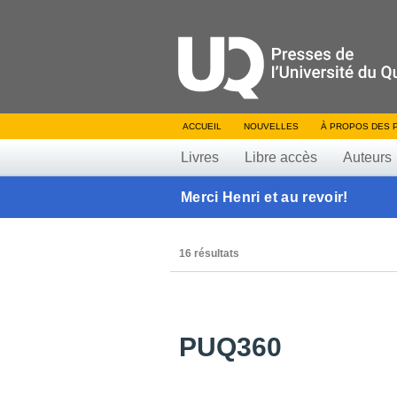
ACCUEIL
NOUVELLES
À PROPOS DES 
Livres
Libre accès
Auteurs
Merci Henri et au revoir!
16 résultats
PUQ360