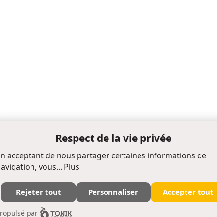
Respect de la vie privée
n acceptant de nous partager certaines informations de
avigation, vous...
Plus
Rejeter tout
Personnaliser
Accepter tout
Édifice Fleurie, 480, de La Chapelle, bureau F015, Québec (Québec) Canada G1K 0B6
ropulsé par