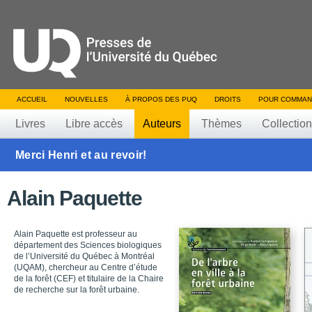
ACCUEIL
NOUVELLES
À PROPOS DES PUQ
DROITS
POUR COMMAN
Livres
Libre accès
Auteurs
Thèmes
Collectio
Merci Henri et au revoir!
Alain Paquette
Alain Paquette est professeur au
département des Sciences biologiques
de l’Université du Québec à Montréal
(UQAM), chercheur au Centre d’étude
de la forêt (CEF) et titulaire de la Chaire
de recherche sur la forêt urbaine.