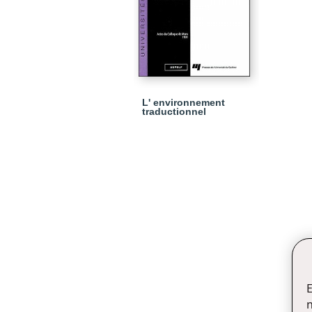
L' environnement
traductionnel
E
n