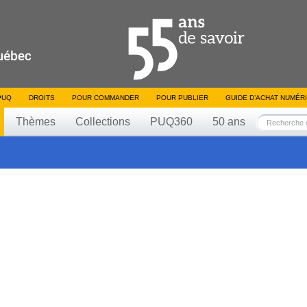
PUQ
DROITS
POUR COMMANDER
POUR PUBLIER
GUIDE D’ACHAT NUMÉR
Thèmes
Collections
PUQ360
50 ans