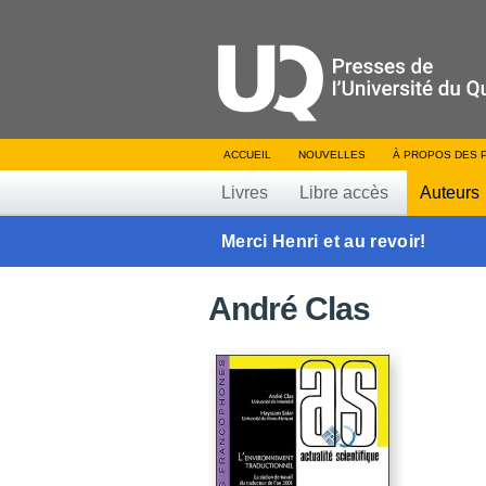
ACCUEIL
NOUVELLES
À PROPOS DES 
Livres
Libre accès
Auteurs
Merci Henri et au revoir!
André Clas