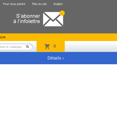
Pour nous joindre
Plan du site
English
IQUE
0
Détails ›