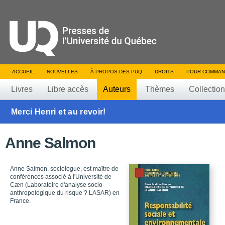
ACCUEIL
NOUVELLES
À PROPOS DES PUQ
DROITS
POUR COMMAN
Livres
Libre accès
Auteurs
Thèmes
Collectio
Merci Henri et au revoir!
Anne Salmon
Anne Salmon, sociologue, est maître de
conférences associé à l'Université de
Cæn (Laboratoire d'analyse socio-
anthropologique du risque ? LASAR) en
France.