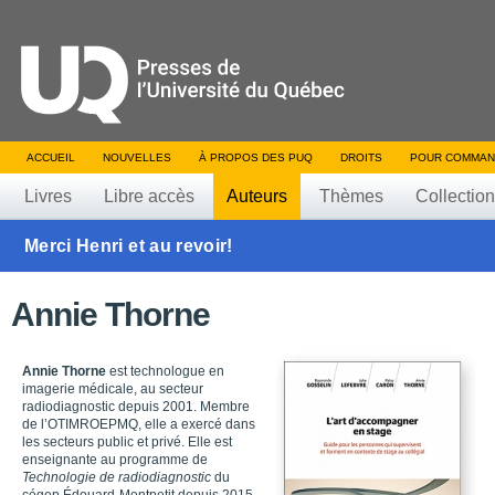
ACCUEIL
NOUVELLES
À PROPOS DES PUQ
DROITS
POUR COMMAN
Livres
Libre accès
Auteurs
Thèmes
Collectio
Merci Henri et au revoir!
Annie Thorne
Annie Thorne
est technologue en
imagerie médicale, au secteur
radiodiagnostic depuis 2001. Membre
de l’OTIMROEPMQ, elle a exercé dans
les secteurs public et privé. Elle est
enseignante au programme de
Technologie de radiodiagnostic
du