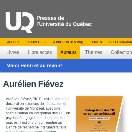
ACCUEIL
NOUVELLES
À PROPOS DES PUQ
DROITS
POUR COMMAN
Livres
Libre accès
Auteurs
Thèmes
Collectio
Merci Henri et au revoir!
Aurélien Fiévez
Aurélien Fiévez, Ph. D., est titulaire d’un
doctorat en sciences de l’éducation de
l’Université de Montréal, avec une
spécialisation en intégration des TIC, en
psychopédagogie et en formation des
maîtres. Il est chercheur régulier au
Centre de recherche interuniversitaire