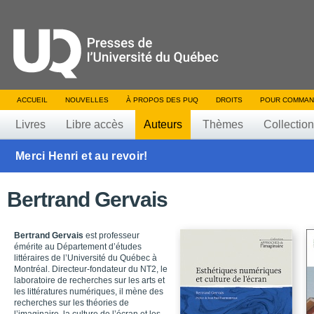
ACCUEIL
NOUVELLES
À PROPOS DES PUQ
DROITS
POUR COMMAN
Livres
Libre accès
Auteurs
Thèmes
Collectio
Merci Henri et au revoir!
Bertrand Gervais
Bertrand Gervais
est professeur
émérite au Département d’études
littéraires de l’Université du Québec à
Montréal. Directeur-fondateur du NT2, le
laboratoire de recherches sur les arts et
les littératures numériques, il mène des
recherches sur les théories de