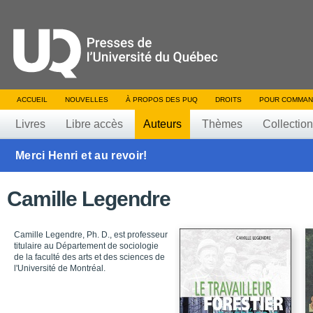
ACCUEIL
NOUVELLES
À PROPOS DES PUQ
DROITS
POUR COMMAN
Livres
Libre accès
Auteurs
Thèmes
Collectio
Merci Henri et au revoir!
Camille Legendre
Camille Legendre, Ph. D., est professeur
titulaire au Département de sociologie
de la faculté des arts et des sciences de
l'Université de Montréal.