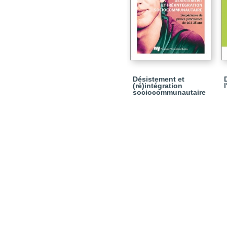
Désistement et
(ré)intégration
sociocommunautaire