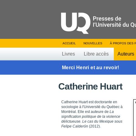
ACCUEIL
NOUVELLES
À PROPOS DES 
Livres
Libre accès
Auteurs
Merci Henri et au revoir!
Catherine Huart
Catherine Huart est doctorante en
sociologie à l'Université du Québec à
Montréal. Elle est auteure de
La
signification politique de la violence
délictueuse. Le cas du Mexique sous
Felipe Calderón
(2012).