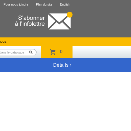
Pour nous joindre
Plan du site
English
IQUE
0
Détails ›