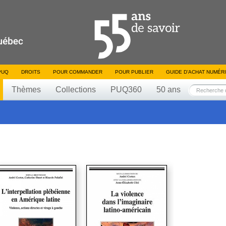
PUQ
DROITS
POUR COMMANDER
POUR PUBLIER
GUIDE D’ACHAT NUMÉR
Thèmes
Collections
PUQ360
50 ans