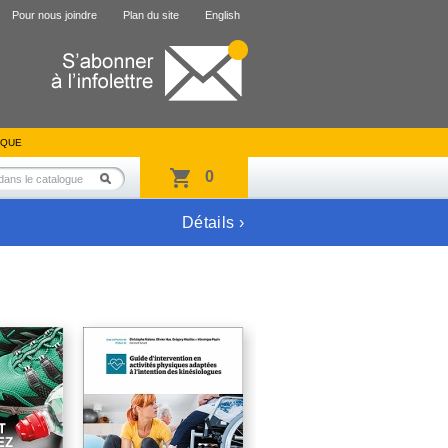
Pour nous joindre
Plan du site
English
IQUE
0
Détails ›