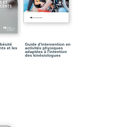
bésité
Guide d'intervention en
nts et les
activités physiques
adaptées à l'intention
des kinésiologues