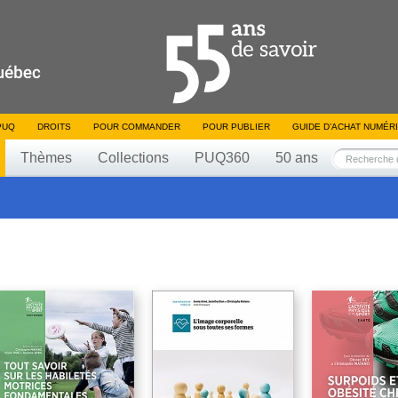
PUQ
DROITS
POUR COMMANDER
POUR PUBLIER
GUIDE D’ACHAT NUMÉR
Thèmes
Collections
PUQ360
50 ans