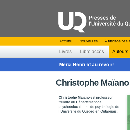
ACCUEIL
NOUVELLES
À PROPOS DES 
Livres
Libre accès
Auteurs
Merci Henri et au revoir!
Christophe Maïano
Christophe Maïano
est professeur
titulaire au Département de
psychoéducation et de psychologie de
l’Université du Québec en Outaouais.