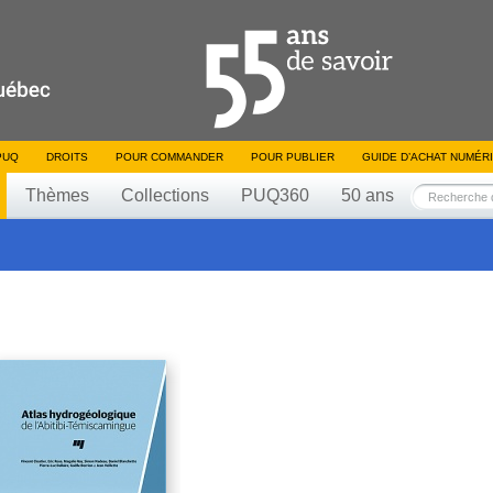
PUQ
DROITS
POUR COMMANDER
POUR PUBLIER
GUIDE D’ACHAT NUMÉR
Thèmes
Collections
PUQ360
50 ans