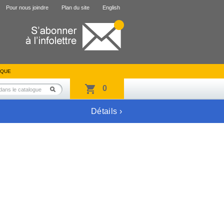
Pour nous joindre
Plan du site
English
IQUE
0
Détails ›