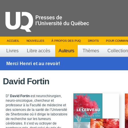
ACCUEIL
NOUVELLES
À PROPOS DES PUQ
DROITS
POUR COMMAN
Livres
Libre accès
Auteurs
Thèmes
Collectio
Merci Henri et au revoir!
David Fortin
r
D
David Fortin
est neurochirurgien,
neuro-oncologue, chercheur et
professeur à la Faculté de médecine et
des sciences de la santé de l’Université
de Sherbrooke où il dirige le laboratoire
de recherche sur les tumeurs
cérébrales. Il s’est vu octroyer de