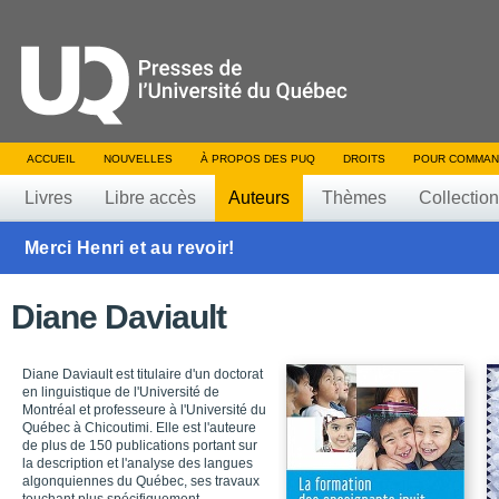
ACCUEIL
NOUVELLES
À PROPOS DES PUQ
DROITS
POUR COMMAN
Livres
Libre accès
Auteurs
Thèmes
Collectio
Merci Henri et au revoir!
Diane Daviault
Diane Daviault est titulaire d'un doctorat
en linguistique de l'Université de
Montréal et professeure à l'Université du
Québec à Chicoutimi. Elle est l'auteure
de plus de 150 publications portant sur
la description et l'analyse des langues
algonquiennes du Québec, ses travaux