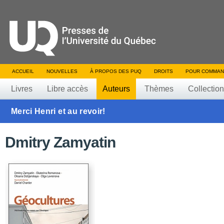
ACCUEIL
NOUVELLES
À PROPOS DES PUQ
DROITS
POUR COMMAN
Livres
Libre accès
Auteurs
Thèmes
Collectio
Merci Henri et au revoir!
Dmitry Zamyatin