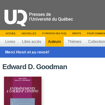
ACCUEIL
NOUVELLES
À PROPOS DES PUQ
DROITS
POUR COMMAN
Livres
Libre accès
Auteurs
Thèmes
Collectio
Merci Henri et au revoir!
Edward D. Goodman