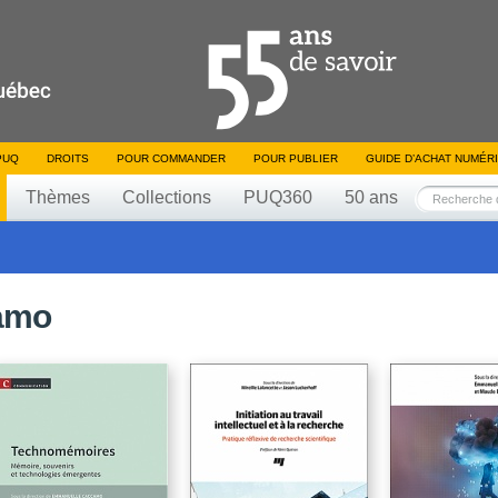
PUQ
DROITS
POUR COMMANDER
POUR PUBLIER
GUIDE D’ACHAT NUMÉR
Thèmes
Collections
PUQ360
50 ans
amo