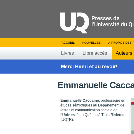
ACCUEIL
NOUVELLES
À PROPOS DES 
Livres
Libre accès
Auteurs
Merci Henri et au revoir!
Emmanuelle Cacc
Emmanuelle Caccamo
, professeure en
études sémiotiques au Département de
lettres et communication sociale de
l’Université du Québec à Trois-Rivières
(UQTR).