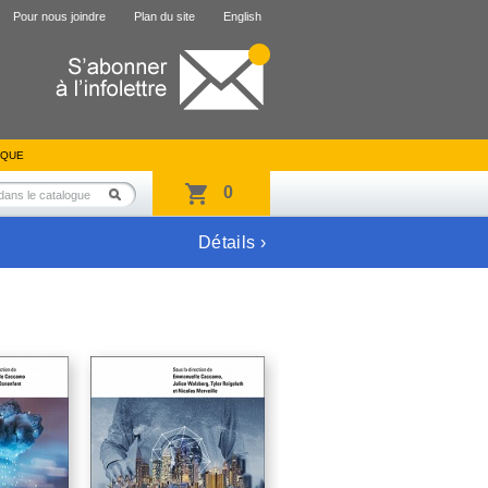
Pour nous joindre
Plan du site
English
IQUE
0
Détails ›