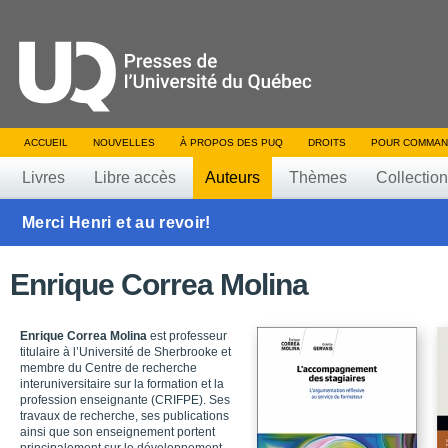
ACCUEIL
NOUVELLES
À PROPOS DES PUQ
DROITS
POUR COMMAN
Livres
Libre accès
Auteurs
Thèmes
Collectio
Merci Henri et au revoir!
Enrique Correa Molina
Enrique Correa Molina
est professeur
titulaire à l’Université de Sherbrooke et
membre du Centre de recherche
interuniversitaire sur la formation et la
profession enseignante (CRIFPE). Ses
travaux de recherche, ses publications
ainsi que son enseignement portent