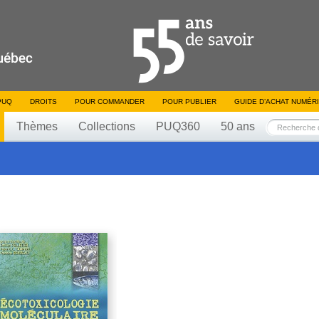
PUQ
DROITS
POUR COMMANDER
POUR PUBLIER
GUIDE D’ACHAT NUMÉR
Thèmes
Collections
PUQ360
50 ans