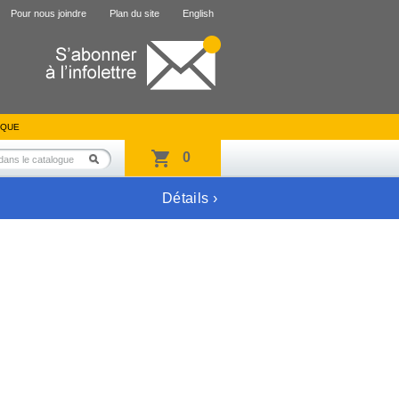
Pour nous joindre
Plan du site
English
IQUE
0
Détails ›