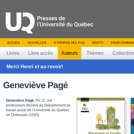
ACCUEIL
NOUVELLES
À PROPOS DES PUQ
DROITS
POUR COMMAN
Livres
Libre accès
Auteurs
Thèmes
Collectio
Merci Henri et au revoir!
Geneviève Pagé
Geneviève Pagé
, Ph. D., est
professeure titulaire au Département de
travail social de l’Université du Québec
en Outaouais (UQO).