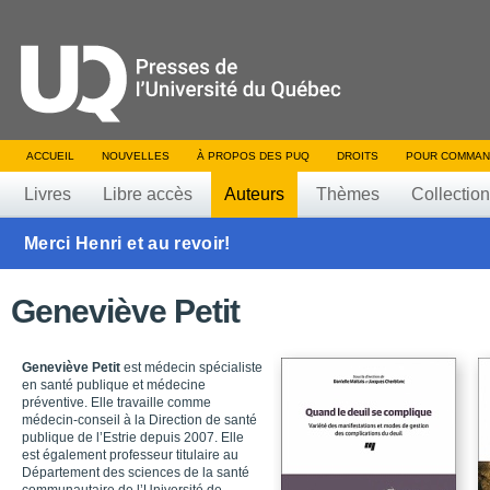
ACCUEIL
NOUVELLES
À PROPOS DES PUQ
DROITS
POUR COMMAN
Livres
Libre accès
Auteurs
Thèmes
Collectio
Merci Henri et au revoir!
Geneviève Petit
Geneviève Petit
est médecin spécialiste
en santé publique et médecine
préventive. Elle travaille comme
médecin-conseil à la Direction de santé
publique de l’Estrie depuis 2007. Elle
est également professeur titulaire au
Département des sciences de la santé