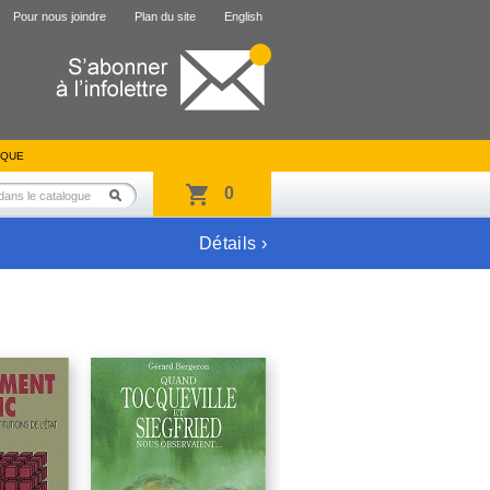
Pour nous joindre
Plan du site
English
IQUE
0
Détails ›