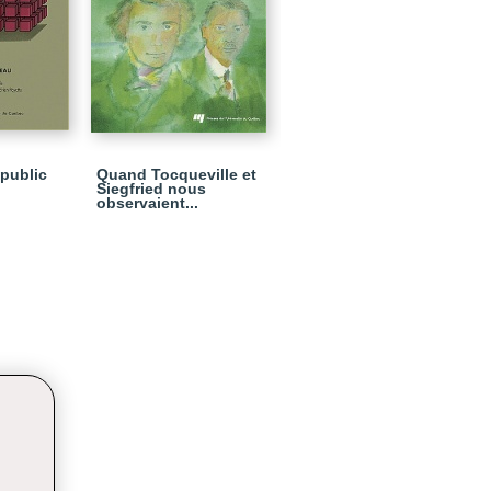
public
Quand Tocqueville et
Siegfried nous
observaient...