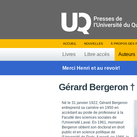
ACCUEIL
NOUVELLES
À PROPOS DES 
Livres
Libre accès
Auteurs
Merci Henri et au revoir!
Gérard Bergeron †
Né le 31 janvier 1922, Gérard Bergeron
entreprend sa carrière en 1950 en
accédant au poste de professeur à la
Faculté des sciences sociales de
l'Université Laval. En 1961, monsieur
Bergeron obtient son doctorat en droit
public et en science politique de