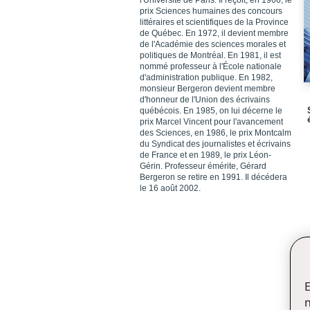
l'Université de Paris. Il reçoit, en 1966, le
prix Sciences humaines des concours
littéraires et scientifiques de la Province
de Québec. En 1972, il devient membre
de l'Académie des sciences morales et
politiques de Montréal. En 1981, il est
nommé professeur à l'École nationale
d'administration publique. En 1982,
monsieur Bergeron devient membre
d'honneur de l'Union des écrivains
québécois. En 1985, on lui décerne le
prix Marcel Vincent pour l'avancement
des Sciences, en 1986, le prix Montcalm
du Syndicat des journalistes et écrivains
de France et en 1989, le prix Léon-
Gérin. Professeur émérite, Gérard
Bergeron se retire en 1991. Il décédera
le 16 août 2002.
E
n