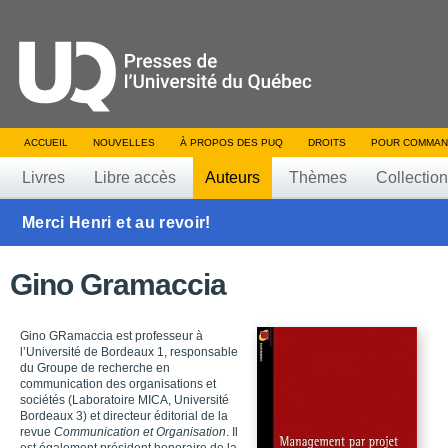
ACCUEIL
NOUVELLES
À PROPOS DES PUQ
DROITS
POUR COMMAN
Livres
Libre accès
Auteurs
Thèmes
Collectio
Merci Henri et au revoir!
Gino Gramaccia
Gino GRamaccia est professeur à
l’Université de Bordeaux 1, responsable
du Groupe de recherche en
communication des organisations et
sociétés (Laboratoire MICA, Université
Bordeaux 3) et directeur éditorial de la
revue
Communication et Organisation
. Il