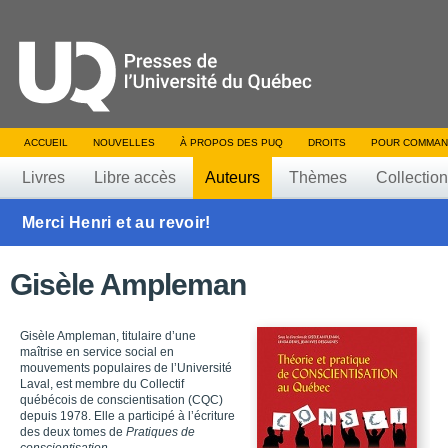
ACCUEIL
NOUVELLES
À PROPOS DES PUQ
DROITS
POUR COMMAN
Livres
Libre accès
Auteurs
Thèmes
Collectio
Merci Henri et au revoir!
Gisèle Ampleman
Gisèle Ampleman, titulaire d’une
maîtrise en service social en
mouvements populaires de l’Université
Laval, est membre du Collectif
québécois de conscientisation (CQC)
depuis 1978. Elle a participé à l’écriture
des deux tomes de
Pratiques de