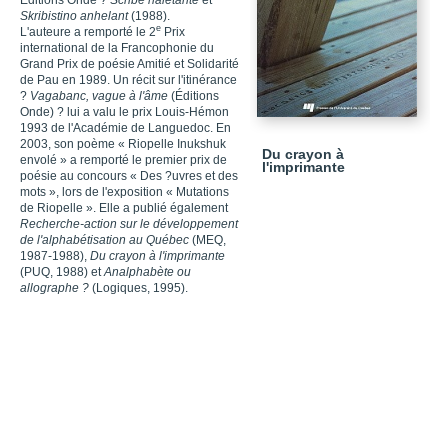
Éditions Onde ?
Scribe haletante
et
Skribistino anhelant
(1988).
e
L'auteure a remporté le 2
Prix
international de la Francophonie du
Grand Prix de poésie Amitié et Solidarité
de Pau en 1989. Un récit sur l'itinérance
?
Vagabanc, vague à l'âme
(Éditions
Onde) ? lui a valu le prix Louis-Hémon
1993 de l'Académie de Languedoc. En
2003, son poème « Riopelle Inukshuk
Du crayon à
envolé » a remporté le premier prix de
l'imprimante
poésie au concours « Des ?uvres et des
mots », lors de l'exposition « Mutations
de Riopelle ». Elle a publié également
Recherche-action sur le développement
de l'alphabétisation au Québec
(MEQ,
1987-1988),
Du crayon à l'imprimante
(PUQ, 1988) et
Analphabète ou
allographe ?
(Logiques, 1995).