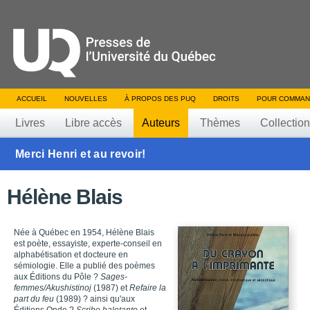
ACCUEIL
NOUVELLES
À PROPOS DES PUQ
DROITS
POUR COMMAN
Livres
Libre accès
Auteurs
Thèmes
Collectio
Merci Henri et au revoir!
Hélène Blais
Née à Québec en 1954, Hélène Blais
est poète, essayiste, experte-conseil en
alphabétisation et docteure en
sémiologie. Elle a publié des poèmes
aux Éditions du Pôle ?
Sages-
femmes/Akushistinoj
(1987) et
Refaire la
part du feu
(1989) ? ainsi qu'aux