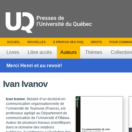
ACCUEIL
NOUVELLES
À PROPOS DES PUQ
DROITS
POUR COMMAN
Livres
Libre accès
Auteurs
Thèmes
Collectio
Merci Henri et au revoir!
Ivan Ivanov
Ivan Ivanov
, titulaire d’un doctorat en
communication organisationnelle de
l’Université de Toulouse (France), est
professeur agrégé au Département de
communication de l’Université d’Ottawa.
Auteur de plusieurs travaux scientifiques
dans le domaine des relations