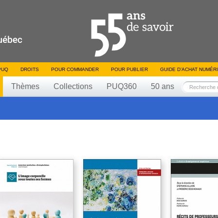
PUQ
DROITS
POUR COMMANDER
POUR PUBLIER
GUIDE D’ACHAT NUMÉR
Thèmes
Collections
PUQ360
50 ans