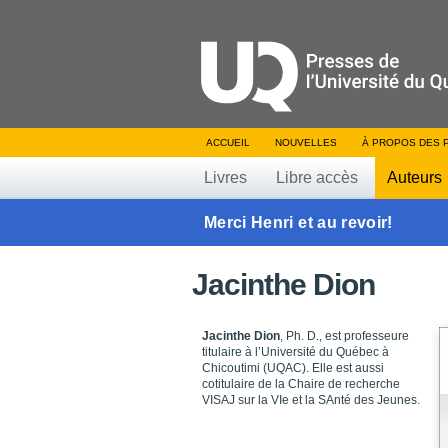
ACCUEIL
NOUVELLES
À PROPOS DES 
Livres
Libre accès
Auteurs
Merci Henri et au revoir!
Jacinthe Dion
Jacinthe Dion
, Ph. D., est professeure
titulaire à l’Université du Québec à
Chicoutimi (UQAC). Elle est aussi
cotitulaire de la Chaire de recherche
VISAJ sur la VIe et la SAnté des Jeunes.