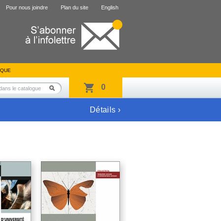
Pour nous joindre
Plan du site
English
IQUE
0
Détails ›