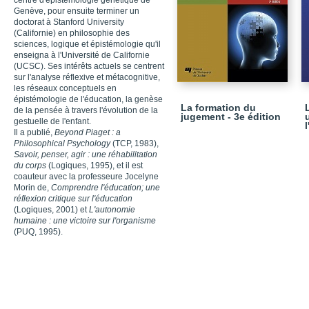
centre d'épistémologie génétique de
Genève, pour ensuite terminer un
doctorat à Stanford University
(Californie) en philosophie des
sciences, logique et épistémologie qu'il
enseigna à l'Université de Californie
(UCSC). Ses intérêts actuels se centrent
sur l'analyse réflexive et métacognitive,
les réseaux conceptuels en
épistémologie de l'éducation, la genèse
La formation du
de la pensée à travers l'évolution de la
jugement - 3e édition
gestuelle de l'enfant.
Il a publié,
Beyond Piaget : a
Philosophical Psychology
(TCP, 1983),
Savoir, penser, agir : une réhabilitation
du corps
(Logiques, 1995), et il est
coauteur avec la professeure Jocelyne
Morin de,
Comprendre l'éducation; une
réflexion critique sur l'éducation
(Logiques, 2001) et
L'autonomie
humaine : une victoire sur l'organisme
(PUQ, 1995).