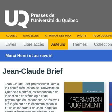
ACCUEIL
NOUVELLES
À PROPOS DES PUQ
DROITS
POUR COMMAN
Livres
Libre accès
Auteurs
Thèmes
Collectio
Merci Henri et au revoir!
Jean-Claude Brief
Jean-Claude Brief, professeur titulaire à
la Faculté d'éducation de l'Université du
Québec à Montréal, est responsable de
la section d'épistémologie et de
psychologie éducationnelle. Après avoir
été ingénieur en télécommunication, il
fut un collaborateur de Jean Piaget au