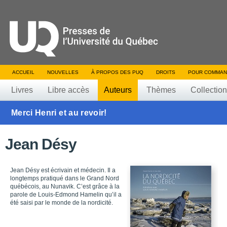
ACCUEIL
NOUVELLES
À PROPOS DES PUQ
DROITS
POUR COMMAN
Livres
Libre accès
Auteurs
Thèmes
Collectio
Merci Henri et au revoir!
Jean Désy
Jean Désy est écrivain et médecin. Il a
longtemps pratiqué dans le Grand Nord
québécois, au Nunavik. C’est grâce à la
parole de Louis-Edmond Hamelin qu’il a
été saisi par le monde de la nordicité.