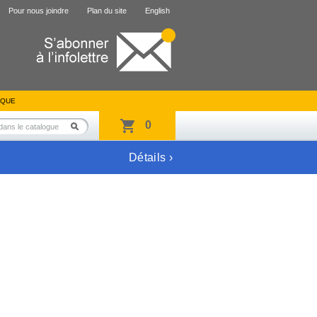
Pour nous joindre
Plan du site
English
IQUE
0
Détails ›