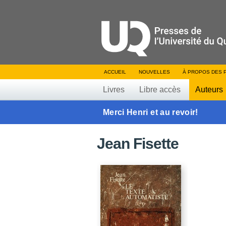
ACCUEIL
NOUVELLES
À PROPOS DES 
Livres
Libre accès
Auteurs
Merci Henri et au revoir!
Jean Fisette