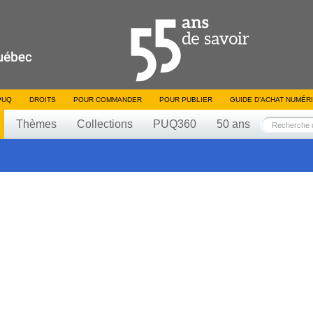
PUQ
DROITS
POUR COMMANDER
POUR PUBLIER
GUIDE D’ACHAT NUMÉR
Thèmes
Collections
PUQ360
50 ans