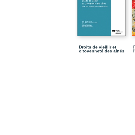
Droits de vieillir et
citoyenneté des aînés