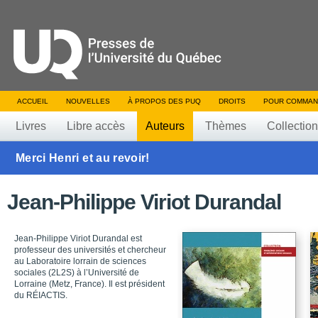
ACCUEIL
NOUVELLES
À PROPOS DES PUQ
DROITS
POUR COMMAN
Livres
Libre accès
Auteurs
Thèmes
Collectio
Merci Henri et au revoir!
Jean-Philippe Viriot Durandal
Jean-Philippe Viriot Durandal est
professeur des universités et chercheur
au Laboratoire lorrain de sciences
sociales (2L2S) à l’Université de
Lorraine (Metz, France). Il est président
du RÉIACTIS.