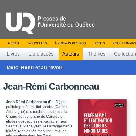
ACCUEIL
NOUVELLES
À PROPOS DES PUQ
DROITS
POUR COMMAN
Livres
Libre accès
Auteurs
Thèmes
Collectio
Merci Henri et au revoir!
Jean-Rémi Carbonneau
Jean-Rémi Carbonneau
(Ph. D.) est
politologue à l’Institut sorabe (Cottbus,
Allemagne) et chercheur associé à la
Chaire de recherche du Canada en
études québécoises et canadiennes.
Ses travaux analysent les arrangements
fédéraux et les régimes linguistiques