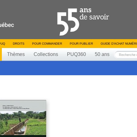
PUQ
DROITS
POUR COMMANDER
POUR PUBLIER
GUIDE D’ACHAT NUMÉR
Thèmes
Collections
PUQ360
50 ans