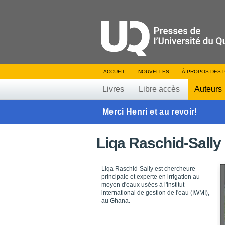
ACCUEIL
NOUVELLES
À PROPOS DES 
Livres
Libre accès
Auteurs
Merci Henri et au revoir!
Liqa Raschid-Sally
Liqa Raschid-Sally est chercheure
principale et experte en irrigation au
moyen d'eaux usées à l'Institut
international de gestion de l'eau (IWMI),
au Ghana.