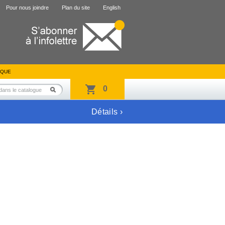
Pour nous joindre
Plan du site
English
IQUE
0
Détails ›