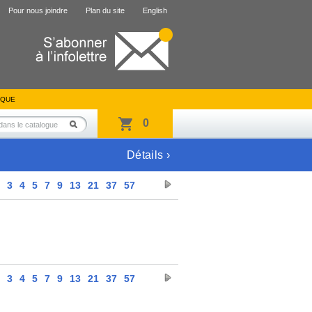
Pour nous joindre
Plan du site
English
IQUE
0
Détails ›
3
4
5
7
9
13
21
37
57
3
4
5
7
9
13
21
37
57