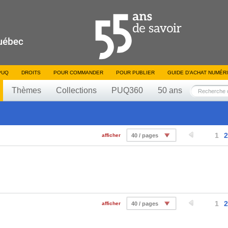
PUQ
DROITS
POUR COMMANDER
POUR PUBLIER
GUIDE D’ACHAT NUMÉR
Thèmes
Collections
PUQ360
50 ans
1
2
afficher
40 / pages
1
2
afficher
40 / pages