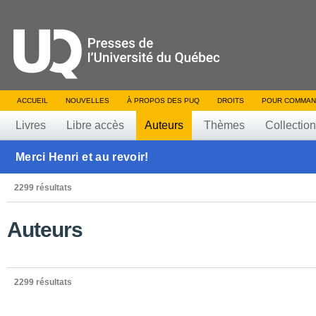
ACCUEIL
NOUVELLES
À PROPOS DES PUQ
DROITS
POUR COMMAN
Livres
Libre accès
Auteurs
Thèmes
Collectio
Merci Henri et au revoir!
2299 résultats
Auteurs
2299 résultats