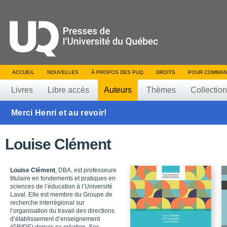
ACCUEIL
NOUVELLES
À PROPOS DES PUQ
DROITS
POUR COMMAN
Livres
Libre accès
Auteurs
Thèmes
Collectio
Merci Henri et au revoir!
Louise Clément
Louise Clément
, DBA, est professeure
titulaire en fondements et pratiques en
sciences de l’éducation à l’Université
Laval. Elle est membre du Groupe de
recherche interrégional sur
l’organisation du travail des directions
d’établissement d’enseignement