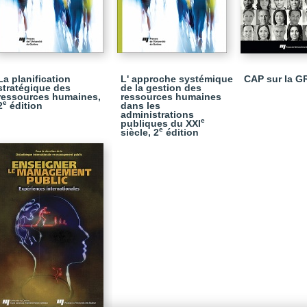
La planification
L' approche systémique
CAP sur la G
stratégique des
de la gestion des
ressources humaines,
ressources humaines
e
2
édition
dans les
administrations
e
publiques du XXI
e
siècle, 2
édition