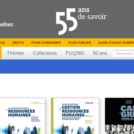
PUQ
DROITS
POUR COMMANDER
POUR PUBLIER
GUIDE D’ACHAT NUMÉR
Thèmes
Collections
PUQ360
50 ans