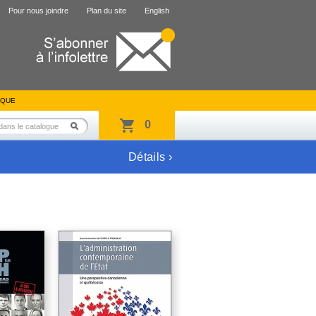
Pour nous joindre
Plan du site
English
IQUE
0
Détails ›