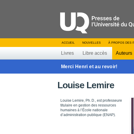
ACCUEIL
NOUVELLES
À PROPOS DES 
Livres
Libre accès
Auteurs
Merci Henri et au revoir!
Louise Lemire
Louise Lemire, Ph. D., est professeure
titulaire en gestion des ressources
humaines à l’École nationale
d’administration publique (ENAP).