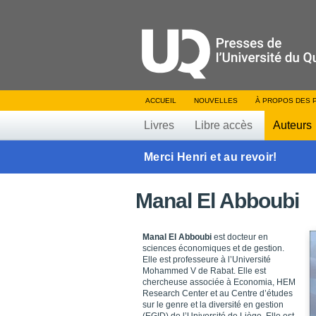
ACCUEIL
NOUVELLES
À PROPOS DES 
Livres
Libre accès
Auteurs
Merci Henri et au revoir!
Manal El Abboubi
Manal El Abboubi
est docteur en
sciences économiques et de gestion.
Elle est professeure à l’Université
Mohammed V de Rabat. Elle est
chercheuse associée à Economia, HEM
Research Center et au Centre d’études
sur le genre et la diversité en gestion