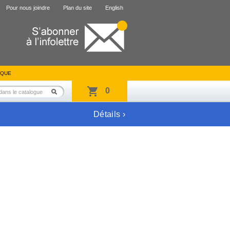
Pour nous joindre
Plan du site
English
IQUE
0
Détails ›