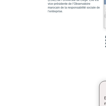
(EGID) de l’Université de Liège. Elle est
vice-présidente de l’Observatoire
marocain de la responsabilité sociale de
l’entreprise.
E
n