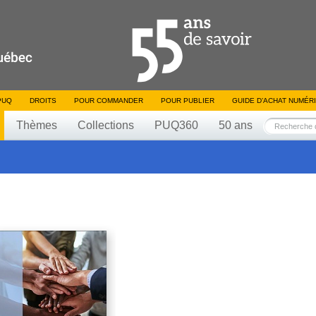
PUQ
DROITS
POUR COMMANDER
POUR PUBLIER
GUIDE D’ACHAT NUMÉR
Thèmes
Collections
PUQ360
50 ans