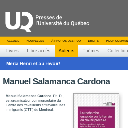
ACCUEIL
NOUVELLES
À PROPOS DES PUQ
DROITS
POUR COMMAN
Livres
Libre accès
Auteurs
Thèmes
Collectio
Merci Henri et au revoir!
Manuel Salamanca Cardona
Manuel Salamanca Cardona
, Ph. D.,
est organisateur communautaire du
Centre des travailleurs et travailleuses
immigrants (CTTI) de Montréal.