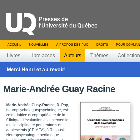
ACCUEIL
NOUVELLES
À PROPOS DES PUQ
DROITS
POUR COMMAN
Livres
Libre accès
Auteurs
Thèmes
Collectio
Merci Henri et au revoir!
Marie-Andrée Guay Racine
Marie-Andrée Guay-Racine
,
D. Psy
,
neuropsychologue/psychologue, est
cofondatrice et copropriétaire de la
Clinique d’évaluation et d’intervention
multidisciplinaire pour enfants et
adolescents (CEIMEA), à Rimouski.
Neuropsychologue pédiatrique