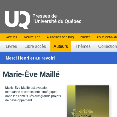
ACCUEIL
NOUVELLES
À PROPOS DES PUQ
DROITS
POUR COMMAN
Livres
Libre accès
Auteurs
Thèmes
Collectio
Merci Henri et au revoir!
Marie-Ève Maillé
Marie-Ève Maillé
est avocate,
médiatrice et conseillère stratégique
dans les conflits liés aux grands projets
de développement.