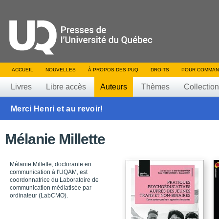
ACCUEIL
NOUVELLES
À PROPOS DES PUQ
DROITS
POUR COMMAN
Livres
Libre accès
Auteurs
Thèmes
Collectio
Merci Henri et au revoir!
Mélanie Millette
Mélanie Millette, doctorante en
communication à l'UQAM, est
coordonnatrice du Laboratoire de
communication médiatisée par
ordinateur (LabCMO).