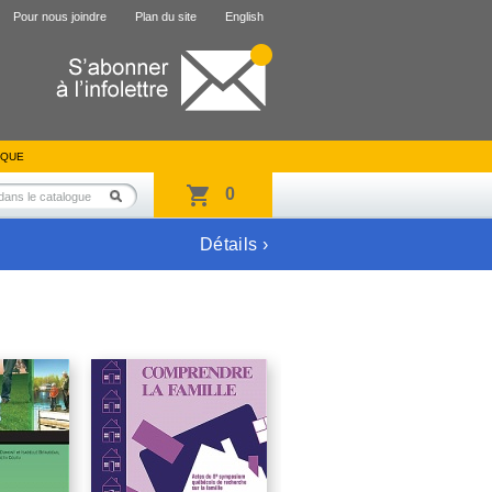
Pour nous joindre
Plan du site
English
IQUE
0
Détails ›