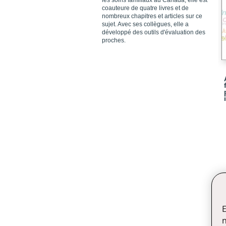
les soins familiaux au Canada, elle est
coauteure de quatre livres et de
nombreux chapitres et articles sur ce
sujet. Avec ses collègues, elle a
développé des outils d'évaluation des
proches.
E
n