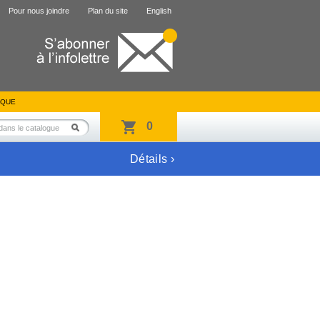
Pour nous joindre
Plan du site
English
IQUE
0
Détails ›