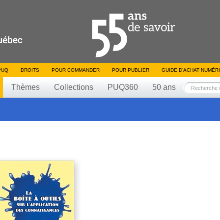
PUQ
DROITS
POUR COMMANDER
POUR PUBLIER
GUIDE D’ACHAT NUMÉR
Thèmes
Collections
PUQ360
50 ans