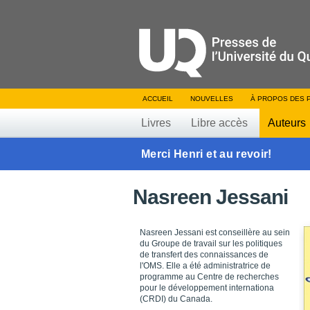
ACCUEIL
NOUVELLES
À PROPOS DES 
Livres
Libre accès
Auteurs
Merci Henri et au revoir!
Nasreen Jessani
Nasreen Jessani est conseillère au sein
du Groupe de travail sur les politiques
de transfert des connaissances de
l'OMS. Elle a été administratrice de
programme au Centre de recherches
pour le développement internationa
(CRDI) du Canada.