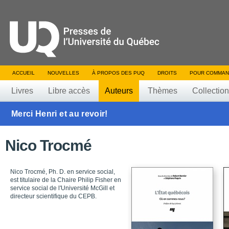
ACCUEIL
NOUVELLES
À PROPOS DES PUQ
DROITS
POUR COMMAN
Livres
Libre accès
Auteurs
Thèmes
Collectio
Merci Henri et au revoir!
Nico Trocmé
Nico Trocmé, Ph. D. en service social,
est titulaire de la Chaire Philip Fisher en
service social de l'Université McGill et
directeur scientifique du CEPB.